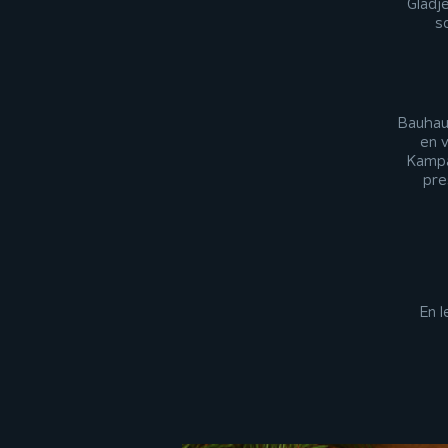
Glädje
so
Bauhau
en v
Kampa
pre
En l