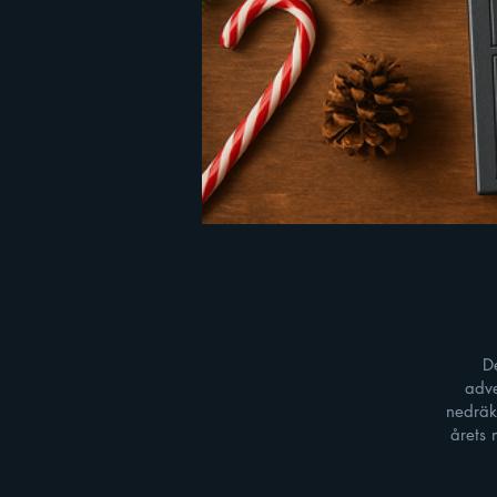
D
adve
nedräk
årets 