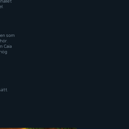
ehållet
l.
ven som
hör.
m Caia
 hög
sätt.