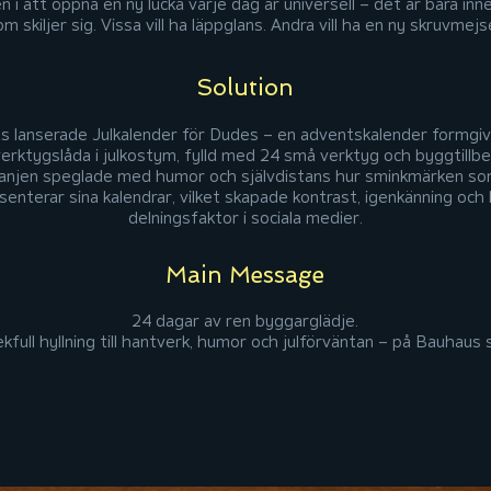
n i att öppna en ny lucka varje dag är universell – det är bara inn
m skiljer sig. Vissa vill ha läppglans. Andra vill ha en ny skruvmejse
Solution
s lanserade Julkalender för Dudes – en adventskalender formgi
erktygslåda i julkostym, fylld med 24 små verktyg och byggtillbe
njen speglade med humor och självdistans hur sminkmärken so
senterar sina kalendrar, vilket skapade kontrast, igenkänning och
delningsfaktor i sociala medier.
Main Message
24 dagar av ren byggarglädje.
ekfull hyllning till hantverk, humor och julförväntan – på Bauhaus 