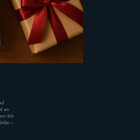
ad
ed en
rn blir
lädje –