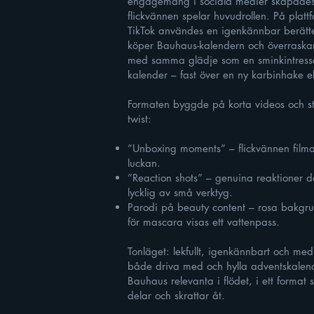
engagemang i sociala medier skapades 
flickvännen spelar huvudrollen. På plat
TikTok användes en igenkännbar berättels
köper Bauhaus-kalendern och överraskar
med samma glädje som en sminkintress
kalender – fast över en ny karbinhake el
Formaten byggde på korta videos och sti
twist:
”Unboxing moments” – flickvännen filmar
luckan.
”Reaction shots” – genuina reaktioner dä
lycklig av små verktyg.
Parodi på beauty content – rosa bakgrund,
för mascara visas ett vattenpass.
Tonläget: lekfullt, igenkännbart och med 
både driva med och hylla adventskalend
Bauhaus relevanta i flödet, i ett form
delar och skrattar åt.